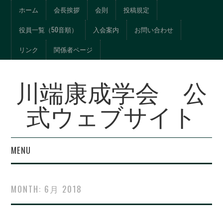
ホーム
会長挨拶
会則
投稿規定
役員一覧（50音順）
入会案内
お問い合わせ
リンク
関係者ページ
川端康成学会 公
式ウェブサイト
MENU
年報『川端文学への視
MONTH:
6月 2018
界』総目次