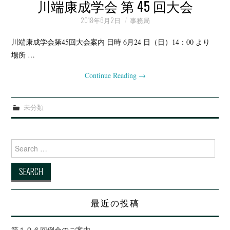
例会・大会の記録
川端康成学会 第 45 回大会
2018年6月2日
事務局
会報
川端康成学会第45回大会案内 日時 6月24 日（日）14：00 より
場所 …
Continue Reading
→
未分類
Search for:
最近の投稿
第１９６回例会のご案内