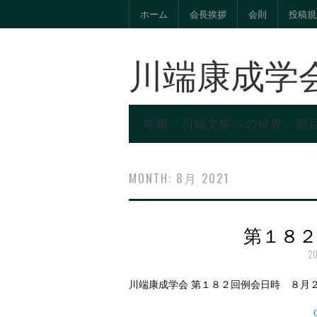
ホーム
会長挨拶
会則
投稿規
川端康成学
年報『川端文学への視界』総
MONTH:
8月 2021
第１８
2
川端康成学会 第１８２回例会日時 ８月