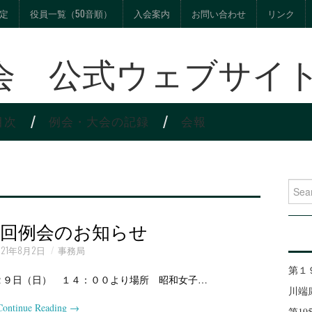
定
役員一覧（50音順）
入会案内
お問い合わせ
リンク
会 公式ウェブサイ
目次
例会・大会の記録
会報
Search
２回例会のお知らせ
021年8月2日
事務局
第１
２９日（日） １４：００より場所 昭和女子…
川端
Continue Reading
→
第1