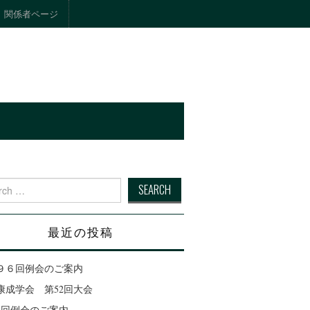
関係者ページ
ト
 for:
最近の投稿
９６回例会のご案内
康成学会 第52回大会
95回例会のご案内