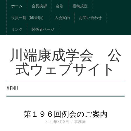
ホーム
会長挨拶
会則
投稿規定
役員一覧（50音順）
入会案内
お問い合わせ
リンク
関係者ページ
川端康成学会 公
式ウェブサイト
MENU
年報『川端文学への視
第１９６回例会のご案内
界』総目次
2026年8月3日
事務局