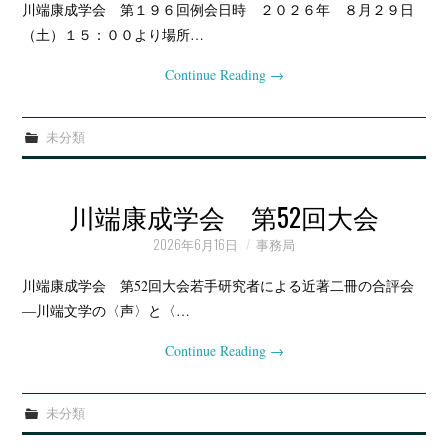
例会・大会の記録
川端康成学会 第１９６回例会日時 ２０２６年 ８月２９日
（土）１５：００より場所…
会報
Continue Reading
→
未分類
川端康成学会 第52回大会
2026年6月16日
事務局
川端康成学会 第52回大会若手研究者による近著二冊の合評会
―川端文学の〈声〉と〈…
Continue Reading
→
未分類