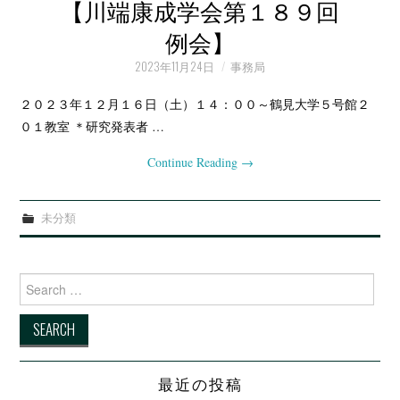
例会・大会の記録
【川端康成学会第１８９回
例会】
会報
2023年11月24日
事務局
２０２３年１２月１６日（土）１４：００～鶴見大学５号館２
０１教室 ＊研究発表者 …
Continue Reading
→
未分類
Search for:
最近の投稿