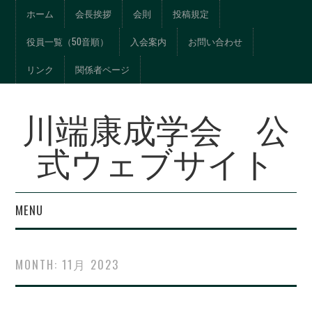
ホーム
会長挨拶
会則
投稿規定
役員一覧（50音順）
入会案内
お問い合わせ
リンク
関係者ページ
川端康成学会 公
式ウェブサイト
MENU
年報『川端文学への視
MONTH:
11月 2023
界』総目次