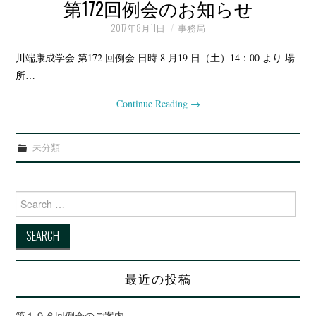
例会・大会の記録
第172回例会のお知らせ
2017年8月11日
事務局
会報
川端康成学会 第172 回例会 日時 8 月19 日（土）14：00 より 場
所…
Continue Reading
→
未分類
Search for:
最近の投稿
第１９６回例会のご案内