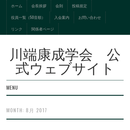
ホーム
会長挨拶
会則
投稿規定
役員一覧（50音順）
入会案内
お問い合わせ
リンク
関係者ページ
川端康成学会 公
式ウェブサイト
MENU
年報『川端文学への視
MONTH:
8月 2017
界』総目次