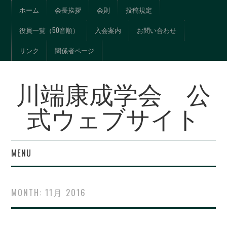
ホーム
会長挨拶
会則
投稿規定
役員一覧（50音順）
入会案内
お問い合わせ
リンク
関係者ページ
川端康成学会 公
式ウェブサイト
MENU
年報『川端文学への視
MONTH:
11月 2016
界』総目次