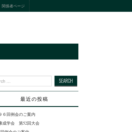
関係者ページ
ト
 for:
最近の投稿
９６回例会のご案内
康成学会 第52回大会
95回例会のご案内