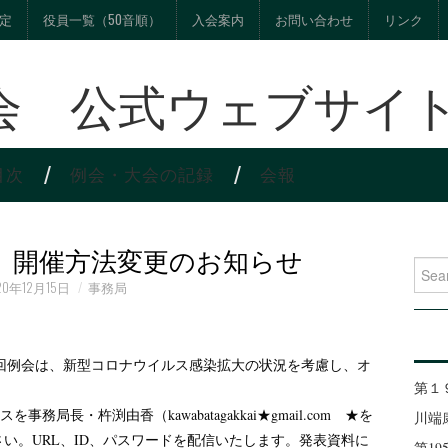
定
役員一覧（50音順）
入会案内
お問い合わせ
リンク
会 公式ウェブサイ
目次
例会・大会の記録
会報
 開催方法変更のお知らせ
Search
20年12月15日
事務局
80回例会は、新型コロナウイルス感染拡大の状況を考慮し、オ
第１
長・杵渕由香（kawabatagakkai★gmail.com ★を
川端
い。URL、ID、パスワードを配信いたします。発表資料に
第1