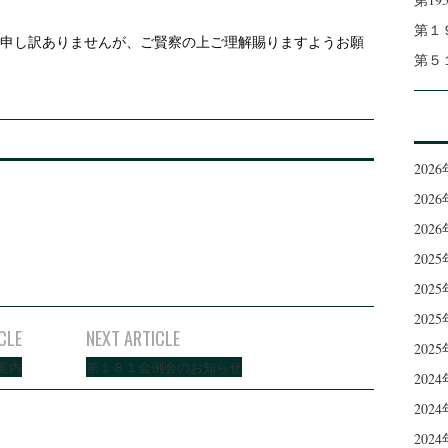
第１
申し訳ありませんが、ご賢察の上ご理解賜りますようお願
第５
202
202
202
202
202
202
CLE
NEXT ARTICLE
202
案内
第１８１会例会のお知らせ
202
202
202