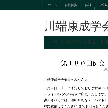
ホーム
会長挨拶
会則
投稿規
川端康成学
年報『川端文学への視界』総
第１８０回例会
20
川端康成学会会員のみなさま
12月26日（土）に予定しております第1
ンラインのみでの開催に変更いたします。
参加される方は、連絡可能なメールアドレスを事務局
@に変更してください)までお知らせくださ