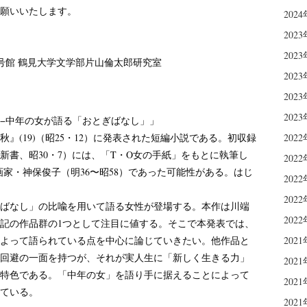
願いいたします。
202
202
202
号館 鶴見大学文学部片山倫太郎研究室
202
202
202
 −中年の女が語る「おとぎばなし」」
(19)（昭25・12）に発表された短編小説である。初収録
202
新書、昭30・7）には、「T・O女の手紙」をもとに執筆し
202
家・神保俊子（明36〜昭58）であった可能性がある。はじ
202
202
ばなし」の比喩を用いて語る女性が登場する。本作は川端
202
記の作品群の1つとして注目に値する。そこで本発表では、
よって語られている点を中心に論じていきたい。他作品と
202
回避の一面を持つが、それが実人生に「新しく生きる力」
202
特色である。「中年の女」を語り手に据えることによって
202
ている。
202