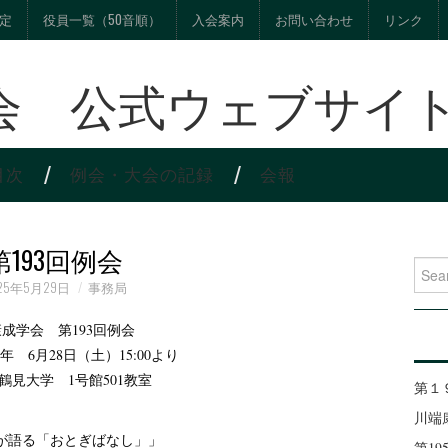
定
役員一覧（50音順）
入会案内
お問い合わせ
リンク
会 公式ウェブサイ
目次
例会・大会の記録
会報
第193回例会
Search
25年5月29日
事務局
成学会 第193回例会
5年 6月28日（土）15:00より
鶴見大学 1号館501教室
第１
川端
が語る「おとぎばなし」」
第1