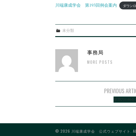
川端康成学会 第193回例会案内
ダウン
未分類
事務局
MORE POSTS
PREVIOUS ARTI
Post navigation
第192回例
© 2026 川端康成学会 公式ウェブサイト. ALL RI