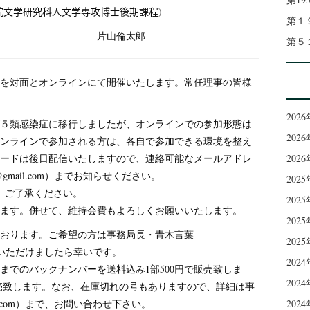
研究科人文学専攻博士後期課程)
第１
片山倫太郎
第５
事会を対面とオンラインにて開催いたします。常任理事の皆様
202
５類感染症に移行しましたが、オンラインでの参加形態は
202
ンラインで参加される方は、各自で参加できる環境を整え
ードは後日配信いたしますので、連絡可能なメールアドレ
202
i@gmail.com）までお知らせください。
202
。ご了承ください。
202
ます。併せて、維持会費もよろしくお願いいたします。
202
おります。ご希望の方は事務局長・青木言葉
202
までご一報いただけましたら幸いです。
202
）までのバックナンバーを送料込み1部500円で販売致しま
202
販売致します。なお、在庫切れの号もありますので、詳細は事
mail.com）まで、お問い合わせ下さい。
202