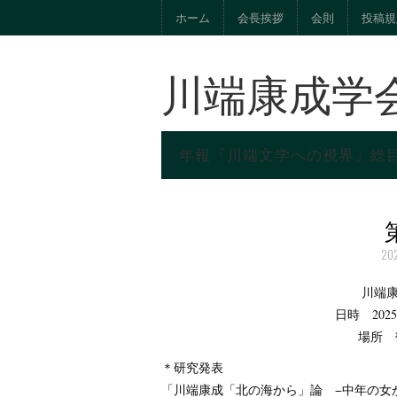
ホーム
会長挨拶
会則
投稿規
川端康成学
年報『川端文学への視界』総
20
川端康
日時 202
場所 
＊研究発表
「川端康成「北の海から」論 −中年の女