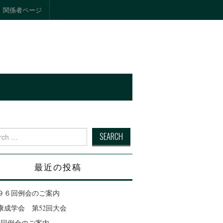
関係者ページ
ト
 for:
最近の投稿
９６回例会のご案内
康成学会 第52回大会
95回例会のご案内