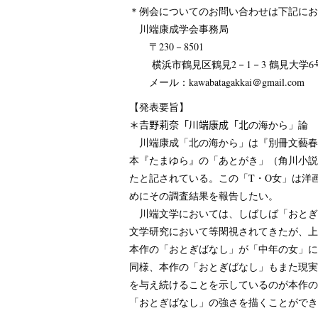
＊例会についてのお問い合わせは下記にお
川端康成学会事務局
〒230－8501
横浜市鶴見区鶴見2－1－3 鶴見大学6
メール：kawabatagakkai＠gmail.com
【発表要旨】
＊𠮷野莉奈「川端康成「北の海から」論
川端康成「北の海から」は『別冊文藝春秋』
本『たまゆら』の「あとがき」（角川小説
たと記されている。この「T・O女」は洋画
めにその調査結果を報告したい。
川端文学においては、しばしば「おとぎ
文学研究において等閑視されてきたが、上
本作の「おとぎばなし」が「中年の女」に
同様、本作の「おとぎばなし」もまた現実
を与え続けることを示しているのが本作の
「おとぎばなし」の強さを描くことができ