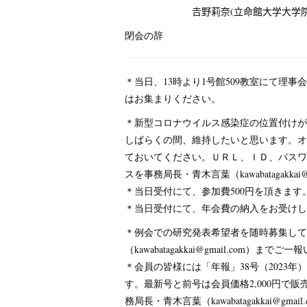
𠮷野莉奈(立命館大学大学院文学
閉会の辞 
＊当日、13時より1号館509教室にて理
はお集まりください。
＊新型コロナウイルス感染症の位置付けが
しばらくの間、維持したいと思います。オ
ておいてください。ＵＲＬ、ＩＤ、パスワ
スを事務局長・青木言葉（kawabatagakka
＊当日受付にて、参加費500円を頂きます
＊当日受付にて、年会費の納入をお受けし
＊例会での研究発表希望者を随時募集して
（kawabatagakkai@gmail.com）
＊会員の皆様には「年報」38号（2023年
す。最新号と前号は会員価格2,000円で
務局長・青木言葉（kawabatagakkai@g