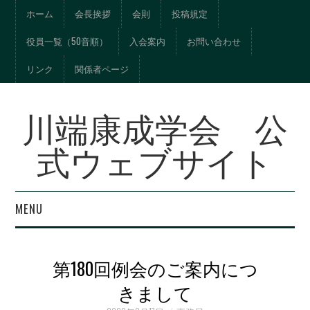
ホーム
会長挨拶
会則
投稿規定
役員一覧（50音順）
入会案内
お問い合わせ
リンク
関係者ページ
川端康成学会 公
式ウェブサイト
MENU
年報『川端文学への視
第180回例会のご案内につ
界』総目次
きまして