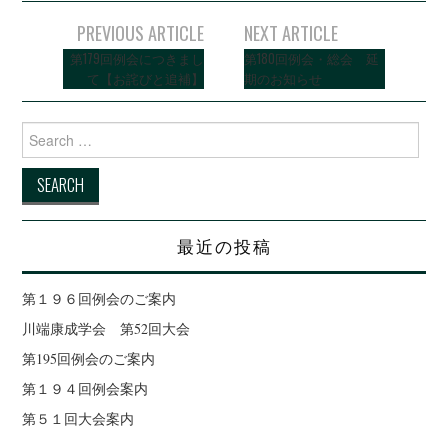
PREVIOUS ARTICLE
NEXT ARTICLE
Post navigation
第179回例会につきまし
第180回例会・総会 延
て【お詫びと追補】
期のお知らせ
Search for:
最近の投稿
第１９６回例会のご案内
川端康成学会 第52回大会
第195回例会のご案内
第１９４回例会案内
第５１回大会案内