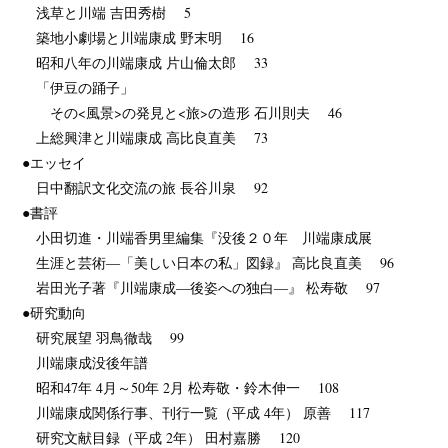
例会・大会の記録
浅草と川端 吉田秀樹 5
築地小劇場と川端康成 野末明 16
会報
昭和八年の川端康成 片山倫太郎 33
「伊豆の踊子」
その<風景>の発見と<旅>の造形 石川則夫 46
上総興津と川端康成 高比良直美 73
●エッセイ
日中翻訳文化交流の旅 長谷川泉 92
●書評
小田切進・川端香男里編集『没後２０年 川端康成展
生涯と芸術―「美しい日本の私」図録』 高比良直美 96
岩田光子著『川端康成―後姿への独白―』 松寿敬 97
●研究動向
研究展望 羽鳥徹哉 99
川端康成没後年譜
昭和47年 4月～50年 2月 松寿敬・鈴木伸一 108
川端康成関係行事、刊行一覧（平成 4年） 原善 117
研究文献目録（平成 2年） 田村嘉勝 120