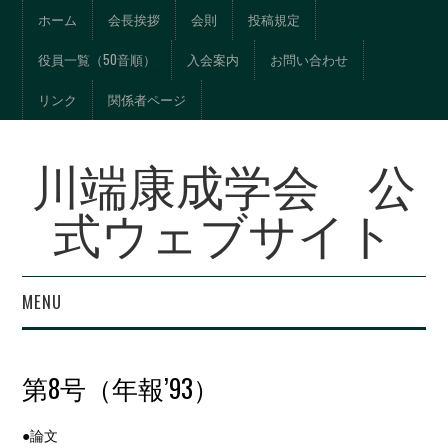
ホーム
会長挨拶
会則
投稿規定
役員一覧（50音順）
入会案内
お問い合わせ
リンク
関係者ページ
川端康成学会 公
式ウェブサイト
MENU
年報『川端文学への視
第8号（年報’93）
界』総目次
●論文