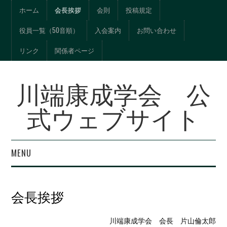
ホーム
会長挨拶
会則
投稿規定
役員一覧（50音順）
入会案内
お問い合わせ
リンク
関係者ページ
川端康成学会 公
式ウェブサイト
MENU
年報『川端文学への視
会長挨拶
界』総目次
川端康成学会 会長 片山倫太郎