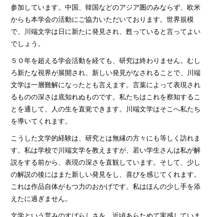
参加しています。中国、韓国などのアジア圏のみならず、欧米
からも本学会の活動にご協力いただいております。世界規模
で、川端文学は日に新たに発見され、甦っていると言ってよい
でしょう。
５０年を超える学会活動を経ても、研究は終わりません。むし
ろ新たな視界が展開され、新しい発見がなされることで、川端
文学は一層難解になったとも言えます。言葉によって表現され
るものの深さは底知れぬものです。私たちはこれを察知するこ
とを通して、人の生を直覚できます。川端文学はそこへ私たち
を導いてくれます。
こうした文学的経験は、研究とは無縁の方々にも等しく訪れま
す。私は学校で川端文学を教えますが、若い学生さんは私が解
説をする前から、表現の深さを直観しています。そして、少し
の解説の後にはまた新しい発見をし、喜びを感じてくれます。
これは作品自体がもつ力のおかげです。私はほんの少し手を添
えたに過ぎません。
文学という営みのすばらしさを、近頃あらためて実感していま