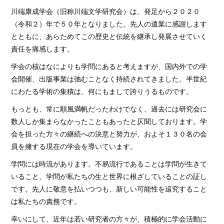
例会・大会の記録
川端康成学会（旧称川端文学研究会）は、発足から２０２０
（令和２）年で５０年となりました。先人の遺業に感謝します
会報
とともに、あらためてこの歴史と伝統を継承し発展させていく
責任を痛感します。
学会の核はなによりも学問にあると考えますが、国内外での学
会開催、出版事業は弛むことなく持続されてきました。半世紀
にわたる学術の集積は、何にもまして誇りうるものです。
もっとも、常に順風満帆だったわけでなく、過去には研究会に
数人しか集まらなかったこともあったと仄聞しております。学
会を担った方々の継続への決意と努力が、およそ１３０名の会
員を擁する現在の学会を導いています。
学問には時流があります。不易流行であることは学問が生きて
いること、学問が私たちの生と世界に根ざしていることの証し
です。先人に敬意を払いつつも、新しい可能性を追究すること
は私たちの責務です。
幸いにして、近年は若い研究者の方々が、積極的に学会活動に